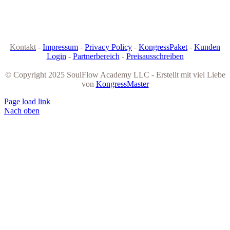
Kontakt
-
Impressum
-
Privacy Policy
-
KongressPaket
-
Kunden
Login
-
Partnerbereich
-
Preisausschreiben
© Copyright 2025 SoulFlow Academy LLC - Erstellt mit viel Liebe
von
KongressMaster
Page load link
Nach oben