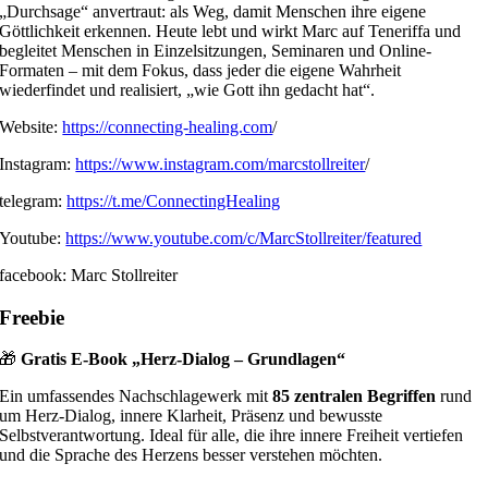
„Durchsage“ anvertraut: als Weg, damit Menschen ihre eigene
Göttlichkeit erkennen. Heute lebt und wirkt Marc auf Teneriffa und
begleitet Menschen in Einzelsitzungen, Seminaren und Online-
Formaten – mit dem Fokus, dass jeder die eigene Wahrheit
wiederfindet und realisiert, „wie Gott ihn gedacht hat“.
Website:
https://connecting-healing.com
/
Instagram:
https://www.instagram.com/marcstollreiter
/
telegram:
https://t.me/ConnectingHealing
Youtube:
https://www.youtube.com/c/MarcStollreiter/featured
facebook: Marc Stollreiter
Freebie
🎁
Gratis E-Book „Herz-Dialog – Grundlagen“
Ein umfassendes Nachschlagewerk mit
85 zentralen Begriffen
rund
um Herz-Dialog, innere Klarheit, Präsenz und bewusste
Selbstverantwortung. Ideal für alle, die ihre innere Freiheit vertiefen
und die Sprache des Herzens besser verstehen möchten.