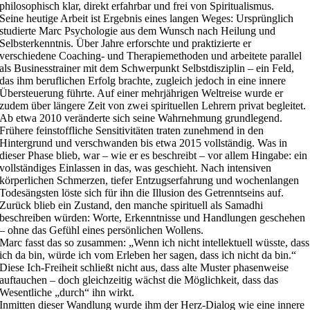
philosophisch klar, direkt erfahrbar und frei von Spiritualismus.
Seine heutige Arbeit ist Ergebnis eines langen Weges: Ursprünglich
studierte Marc Psychologie aus dem Wunsch nach Heilung und
Selbsterkenntnis. Über Jahre erforschte und praktizierte er
verschiedene Coaching- und Therapiemethoden und arbeitete parallel
als Businesstrainer mit dem Schwerpunkt Selbstdisziplin – ein Feld,
das ihm beruflichen Erfolg brachte, zugleich jedoch in eine innere
Übersteuerung führte. Auf einer mehrjährigen Weltreise wurde er
zudem über längere Zeit von zwei spirituellen Lehrern privat begleitet.
Ab etwa 2010 veränderte sich seine Wahrnehmung grundlegend.
Frühere feinstoffliche Sensitivitäten traten zunehmend in den
Hintergrund und verschwanden bis etwa 2015 vollständig. Was in
dieser Phase blieb, war – wie er es beschreibt – vor allem Hingabe: ein
vollständiges Einlassen in das, was geschieht. Nach intensiven
körperlichen Schmerzen, tiefer Entzugserfahrung und wochenlangen
Todesängsten löste sich für ihn die Illusion des Getrenntseins auf.
Zurück blieb ein Zustand, den manche spirituell als Samadhi
beschreiben würden: Worte, Erkenntnisse und Handlungen geschehen
– ohne das Gefühl eines persönlichen Wollens.
Marc fasst das so zusammen: „Wenn ich nicht intellektuell wüsste, dass
ich da bin, würde ich vom Erleben her sagen, dass ich nicht da bin.“
Diese Ich-Freiheit schließt nicht aus, dass alte Muster phasenweise
auftauchen – doch gleichzeitig wächst die Möglichkeit, dass das
Wesentliche „durch“ ihn wirkt.
Inmitten dieser Wandlung wurde ihm der Herz-Dialog wie eine innere