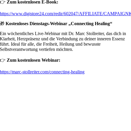
👉
Zum kostenlosen E-Book:
https://www.digistore24.com/redir/602047/AFFILIATE/CAMPAIG
🎁
Kostenloses Dienstags-Webinar „Connecting Healing“
Ein wöchentliches Live-Webinar mit Dr. Marc Stollreiter, das dich in
Klarheit, Herzpräsenz und die Verbindung zu deiner inneren Essenz
führt. Ideal für alle, die Freiheit, Heilung und bewusste
Selbstverantwortung vertiefen möchten.
👉
Zum kostenlosen Webinar:
https://marc-stollreiter.com/connecting-healing