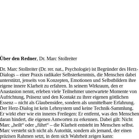
Über den Redner
,
Dr. Marc Stollreiter
Dr. Marc Stollreiter (Dr. rer. nat., Psychologie) ist Begründer des Herz-
Dialogs – einer Praxis radikaler Selbsterkenntnis, die Menschen dabei
unterstützt, jenseits von Konzepten, Emotionen und Selbstbildern ihre
eigene innere Klarheit zu erfahren. In seinem Wirkraum, den er
Anastasion nennt, erleben viele Teilnehmer unerwartete Momente von
Aufrichtung, Präsenz und den Kontakt zu ihrer eigenen göttlichen
Essenz – nicht als Glaubensidee, sondern als unmittelbare Erfahrung.
Der Herz-Dialog ist kein Lehrsystem und keine Technik-Sammlung.
Er wirkt eher wie ein inneres Freilegen: Er entfernt, was den Mensche
daran hindert, die eigenen Antworten zu erkennen. Dabei gilt: Nicht
Marc „heilt“ oder „führt“ – die Klarheit entsteht im Menschen selbst.
Marc versteht sich nicht als Autorität, sondern als jemand, der einen
präzisen Rahmen setzt, in dem sich Wahrheit zeigen kann: