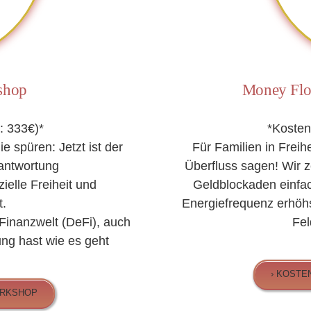
shop
Money Flow
: 333€)*
*Kosten
ie spüren: Jetzt ist der
Für Familien in Frei
rantwortung
Überfluss sagen! Wir z
zielle Freiheit und
Geldblockaden einfac
.
Energiefrequenz erhöhs
 Finanzwelt (DeFi), auch
Fel
ng hast wie es geht
› KOSTE
ORKSHOP