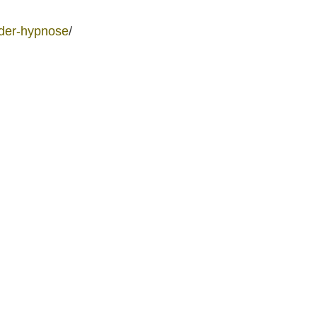
-der-hypnose
/