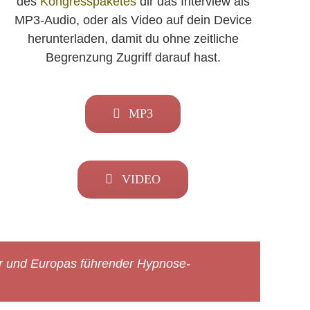
des
Kongresspaketes
dir das Interview als
MP3-Audio, oder als Video auf dein Device
herunterladen, damit du ohne zeitliche
Begrenzung Zugriff darauf hast.
MP3
VIDEO
tor und Europas führender Hypnose-